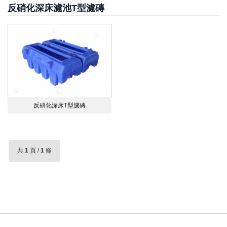
反硝化深床濾池T型濾磚
反硝化深床T型濾磚
共
1
頁 /
1
條