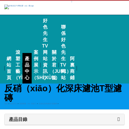
好
色
聯
先
係
生
好
TV
色
滾
案
网
關
先
網
塑
產
例
站
於
生
阿
站
工
品
展
資
君
TV
裏
首
藝
中
示
訊
（JUN1）
网
商
頁
（YÌ）
心
（SHÌ）
（XÙN）
益
站
鋪
反硝（xiāo）化深床濾池T型濾
磚
首頁
>
產品中心
>
滾塑開發（fā）與加工
>
反硝化深床濾池T型濾磚
>
產品目錄