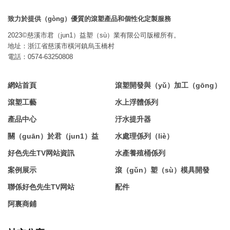
致力於提供（gòng）優質的滾塑產品和個性化定製服務
2023©慈溪市君（jun1）益塑（sù）業有限公司版權所有。
地址：浙江省慈溪市橫河鎮烏玉橋村
電話：0574-63250808
網站首頁
滾塑開發與（yǔ）加工（gōng）
滾塑工藝
水上浮體係列
產品中心
汙水提升器
關（guān）於君（jun1）益
水處理係列（liè）
好色先生TV网站資訊
水產養殖桶係列
案例展示
滾（gǔn）塑（sù）模具開發
聯係好色先生TV网站
配件
阿裏商鋪