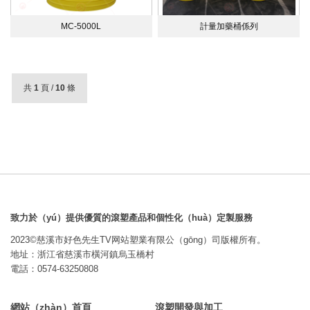
MC-5000L
計量加藥桶係列
共
1
頁 /
10
條
致力於（yú）提供優質的滾塑產品和個性化（huà）定製服務
2023©慈溪市好色先生TV网站塑業有限公（gōng）司版權所有。
地址：浙江省慈溪市橫河鎮烏玉橋村
電話：0574-63250808
網站（zhàn）首頁
滾塑開發與加工