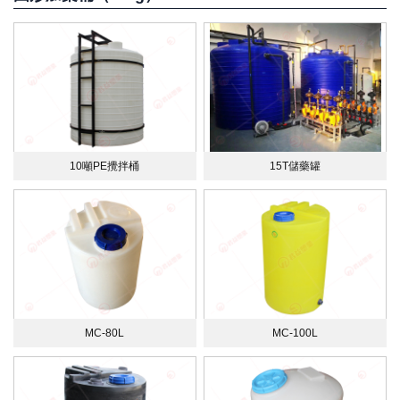
10噸PE攪拌桶
15T儲藥罐
MC-80L
MC-100L