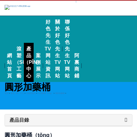
好
關
聯
色
於
係
先
好
好
生
色
色
滾
產
TV
先
先
網
塑
品
案
网
生
生
阿
站
（SÙ）
（PǏN）
例
站
TV
TV
裏
首
工
中
展
資
网
网
商
頁
藝
心
示
訊
站
站
鋪
圓形加藥桶
首頁
>
產品（pǐn）中心
>
水處理係列
>
PE加藥桶（tǒng）
>
圓形加藥桶
>
產品目錄
圓形加藥桶（tǒng）