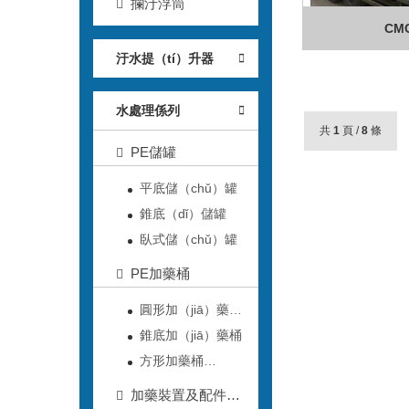
攔汙浮筒
CM
汙水提（tí）升器
水處理係列
共
1
頁 /
8
條
PE儲罐
平底儲（chǔ）罐
錐底（dǐ）儲罐
臥式儲（chǔ）罐
PE加藥桶
圓形加（jiā）藥
（yào）桶
錐底加（jiā）藥桶
方形加藥桶
（tǒng）
加藥裝置及配件