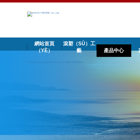
網站首頁
滾塑（SÙ）工
（YÈ）
藝
產品中心
首頁
>
產品中心
>
水處理係列
>
PE加（jiā）藥桶
>
錐底加藥桶
>