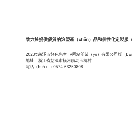
致力於提供優質的滾塑產（chǎn）品和個性化定製服（
2023©慈溪市好色先生TV网站塑業（yè）有限公司版（b
地址：浙江省慈溪市橫河鎮烏玉橋村
電話（huà）：0574-63250808