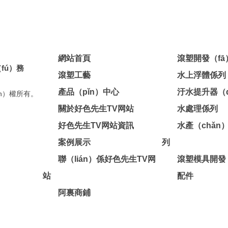
網站首頁
滾塑開發（f
fú）務
滾塑工藝
水上浮體係列
產品（pǐn）中心
汙水提升器（q
ǎn）權所有。
關於好色先生TV网站
水處理係列
好色先生TV网站資訊
水產（chǎn
案例展示
列
聯（lián）係好色先生TV网
滾塑模具開發
站
配件
阿裏商鋪