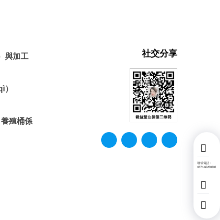
社交分享
ā）與加工
ì）
）養殖桶係
聯係電話：
0574-63250808