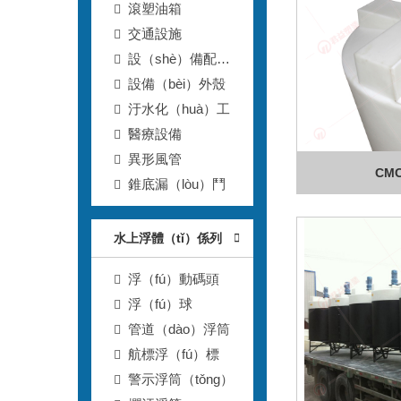
滾塑油箱
交通設施
設（shè）備配套
滾塑箱
設備（bèi）外殼
汙水化（huà）工
醫療設備
異形風管
CMC
錐底漏（lòu）鬥
水上浮體（tǐ）係列
浮（fú）動碼頭
浮（fú）球
管道（dào）浮筒
航標浮（fú）標
警示浮筒（tǒng）