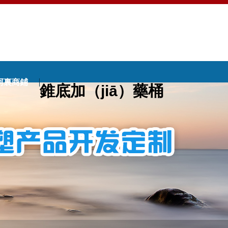
阿裏商鋪
錐底加（jiā）藥桶