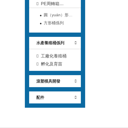
（jiàn）
PE周轉箱
（xiāng）
圓（yuán）形桶
係（xì）列
方形桶係列
水產養殖桶係列
工廠化養殖桶
孵化及育苗
滾塑模具開發
配件