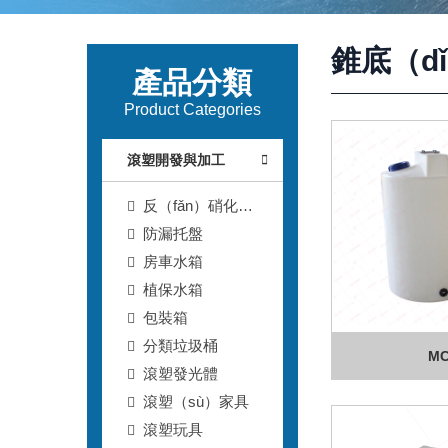
錐底（d
產品分類
Product Categories
滾塑開發與加工
反（fǎn）硝化深
（shēn）床濾池T型
防漏托盤
濾磚
房車水箱
植保水箱
包裝箱
分類垃圾桶
MC
滾塑發光體
滾塑（sù）家具
滾塑玩具